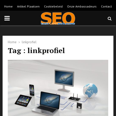
Home
Artikel Plaatsen
Cookiebeleid
Onze Ambassadeurs
Contact
PRIMARY
MENU
Home
linkprofiel
Tag : linkprofiel