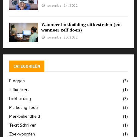
november 24, 2022
Wanneer linkbuilding uitbesteden (en
wanneer zelf doen)
november 23, 2022
CATEGORIEËN
Bloggen
(2)
Influencers
(1)
Linkbuilding
(2)
Marketing Tools
(3)
Merkbekendheid
(1)
Tekst Schrijven
(1)
Zoekwoorden
(1)