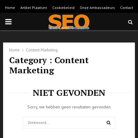
Home
Artikel Plaatsen
Cookiebeleid
Onze Ambassadeurs
Contact
PRIMARY
MENU
Home
Content Marketing
Category : Content
Marketing
NIET GEVONDEN
Sorry, we hebben geen resultaten gevonden
Search
for:
SEARCH