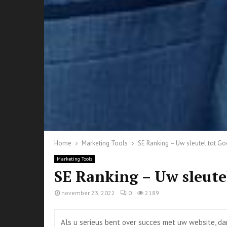
Home
Marketing Tools
SE Ranking – Uw sleutel tot G
Marketing Tools
SE Ranking – Uw sleute
november 23, 2022
0
2189
Als u serieus bent over succes met uw website, da