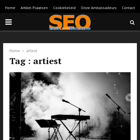
Home
Artikel Plaatsen
Cookiebeleid
Onze Ambassadeurs
Contact
PRIMARY
MENU
Home
artiest
Tag : artiest